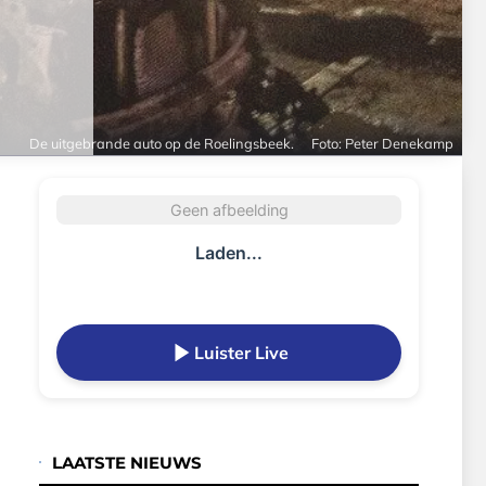
De uitgebrande auto op de Roelingsbeek.
Foto: Peter Denekamp
Geen afbeelding
Laden...
Luister Live
LAATSTE NIEUWS