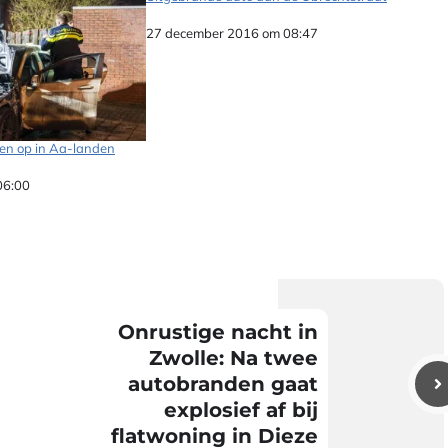
Datum
27 december 2016 om 08:47
en op in Aa-landen
06:00
Onrustige nacht in
Zwolle: Na twee
autobranden gaat
explosief af bij
flatwoning in Dieze