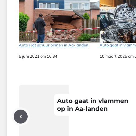
Auto rijdt schuur binnen in Aa-landen
Auto gaat in vlamm
Datum
5 juni 2021 om 16:34
Datum
10 maart 2025 om 
Auto gaat in vlammen
op in Aa-landen