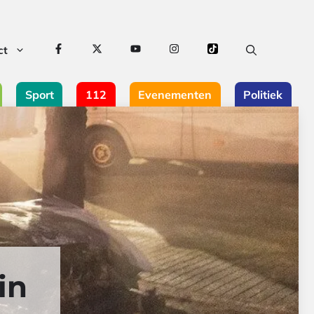
ct
Sport
112
Evenementen
Politiek
in