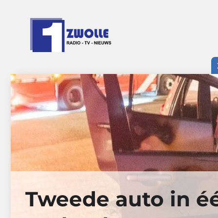
Ga
naar
de
inhoud
Tweede auto in éé