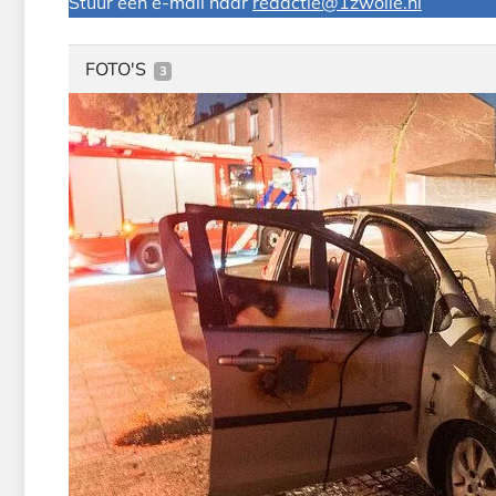
Stuur een e-mail naar
redactie@1zwolle.nl
FOTO'S
3