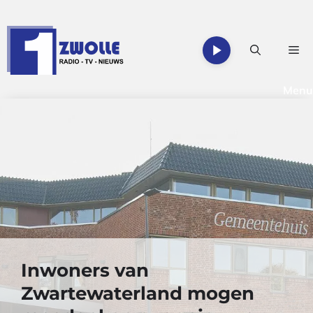
Ga
naar
de
Me
inhoud
Menu
Inwoners van
Zwartewaterland mogen