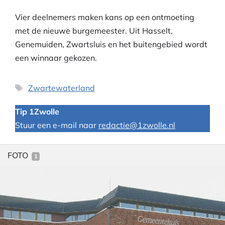
Vier deelnemers maken kans op een ontmoeting
met de nieuwe burgemeester. Uit Hasselt,
Genemuiden, Zwartsluis en het buitengebied wordt
een winnaar gekozen.
Tags
Zwartewaterland
Tip 1Zwolle
Stuur een e-mail naar
redactie@1zwolle.nl
FOTO
1