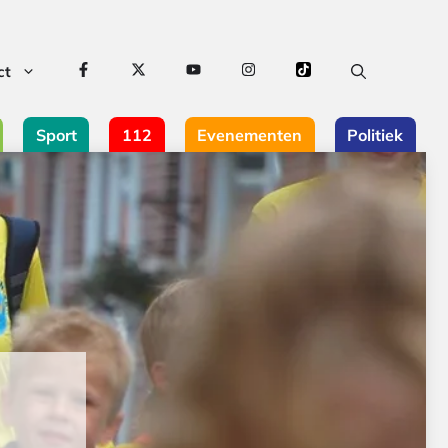
ct
Sport
112
Evenementen
Politiek