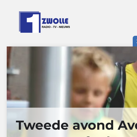
Ga
naar
de
inhoud
Tweede avond Av