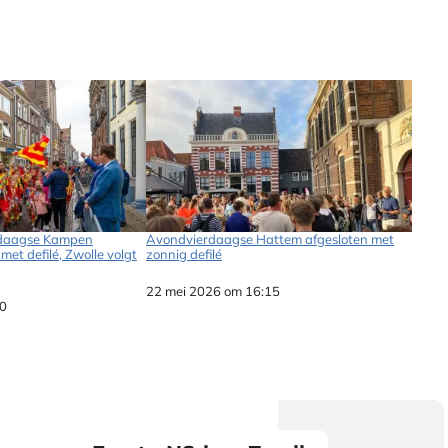
rdaagse Kampen
Avondvierdaagse Hattem afgesloten met
 met defilé, Zwolle volgt
zonnig defilé
Datum
22 mei 2026 om 16:15
00