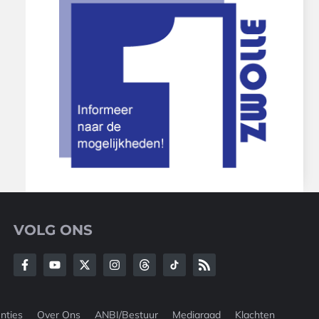
VOLG ONS
nties
Over Ons
ANBI/Bestuur
Mediaraad
Klachten