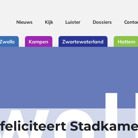
Nieuws
Kijk
Luister
Dossiers
Conta
Zwolle
Kampen
Zwartewaterland
Hattem
feliciteert Stadkame