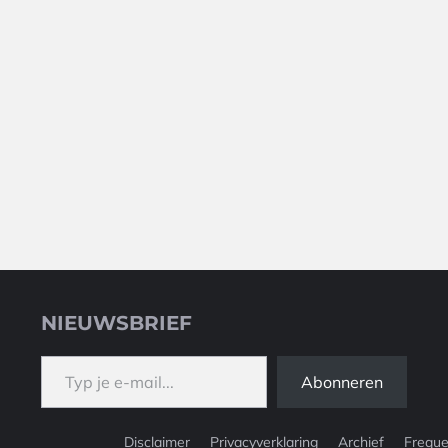
NIEUWSBRIEF
Typ je e-mail...
Abonneren
Disclaimer
Privacyverklaring
Archief
Freque