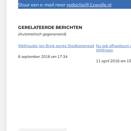
Stuur een e-mail naar
redactie@1zwolle.nl
GERELATEERDE BERICHTEN
(Automatisch gegenereerd)
Wethouder Jan Brink eerste Stadkameraad
Nu ook afhaalpunt 
Wijthmen
Datum
6 september 2016 om 17:34
Datum
11 april 2016 om 1