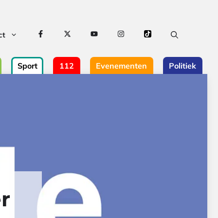
ct
Sport
112
Evenementen
Politiek
r