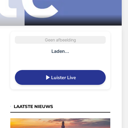
Geen afbeelding
Laden...
Luister Live
LAATSTE NIEUWS