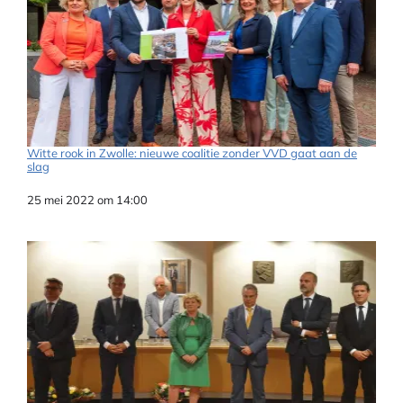
Witte rook in Zwolle: nieuwe coalitie zonder VVD gaat aan de
slag
Datum
25 mei 2022 om 14:00