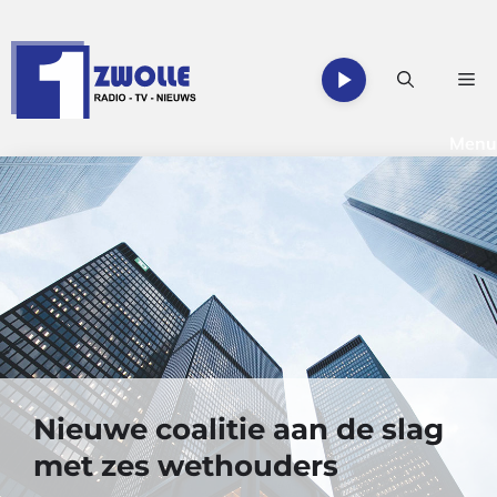
Ga
naar
de
Me
inhoud
Menu
Nieuwe coalitie aan de slag
met zes wethouders