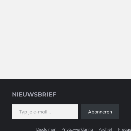
NIEUWSBRIEF
Typ je e-mail...
Abonneren
Disclaimer
Privacyverklaring
Archief
Freque