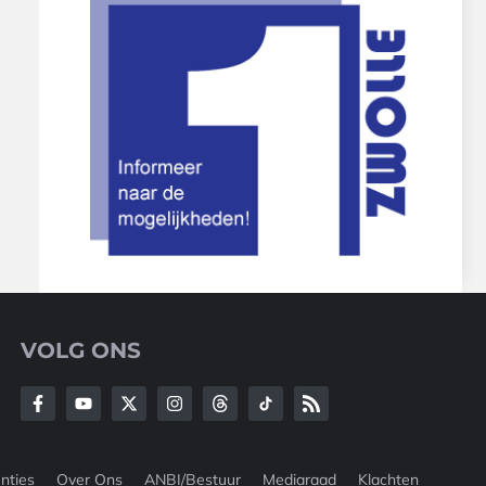
VOLG ONS
nties
Over Ons
ANBI/Bestuur
Mediaraad
Klachten