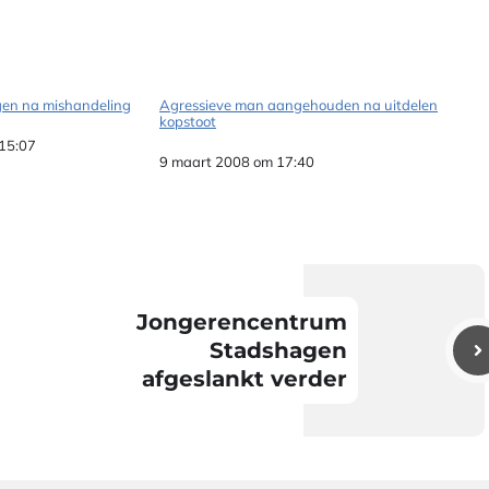
en na mishandeling
Agressieve man aangehouden na uitdelen
kopstoot
 15:07
Datum
9 maart 2008 om 17:40
Jongerencentrum
Stadshagen
afgeslankt verder