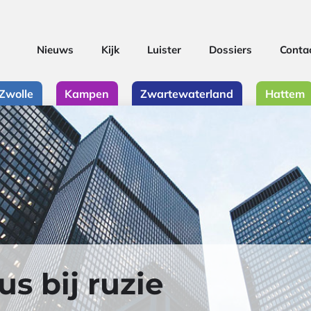
Nieuws
Kijk
Luister
Dossiers
Conta
Zwolle
Kampen
Zwartewaterland
Hattem
s bij ruzie