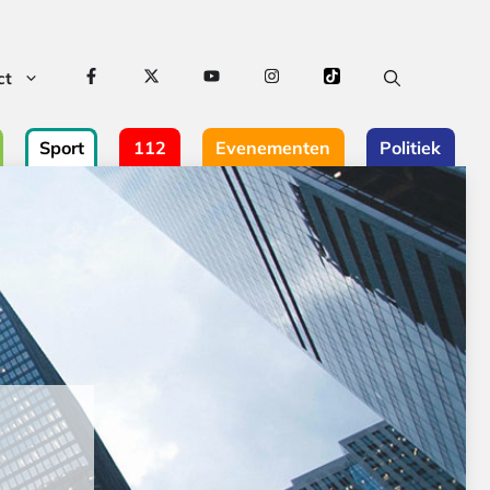
ct
Sport
112
Evenementen
Politiek