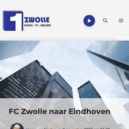
Ga
naar
de
Me
inhoud
Menu
FC Zwolle naar Eindhoven