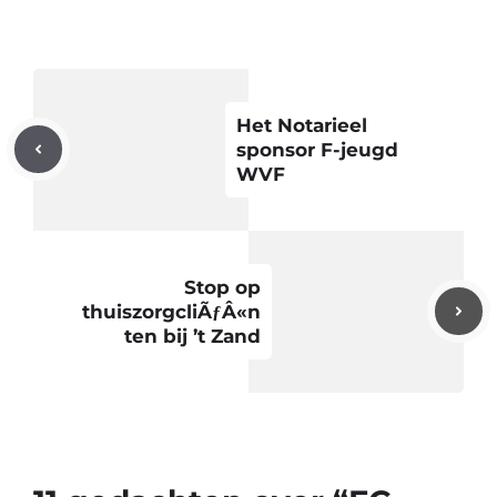
Het Notarieel
sponsor F-jeugd
WVF
Stop op
thuiszorgcliÃƒÂ«n
ten bij ’t Zand