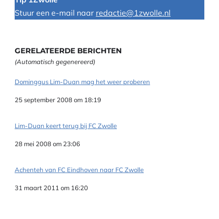
Stuur een e-mail naar
redactie@1zwolle.nl
GERELATEERDE BERICHTEN
(Automatisch gegenereerd)
Dominggus Lim-Duan mag het weer proberen
Datum
25 september 2008 om 18:19
Lim-Duan keert terug bij FC Zwolle
Datum
28 mei 2008 om 23:06
Achenteh van FC Eindhoven naar FC Zwolle
Datum
31 maart 2011 om 16:20