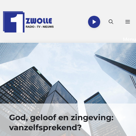
Ga
naar
de
Me
inhoud
Menu
God, geloof en zingeving:
vanzelfsprekend?