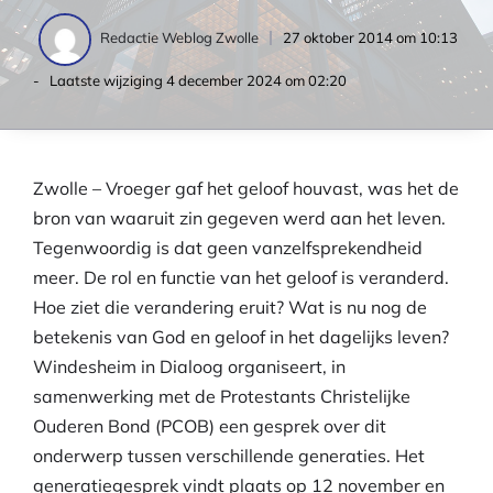
27 oktober 2014 om 10:13
Redactie Weblog Zwolle
- Laatste wijziging
4 december 2024 om 02:20
Zwolle – Vroeger gaf het geloof houvast, was het de
bron van waaruit zin gegeven werd aan het leven.
Tegenwoordig is dat geen vanzelfsprekendheid
meer. De rol en functie van het geloof is veranderd.
Hoe ziet die verandering eruit? Wat is nu nog de
betekenis van God en geloof in het dagelijks leven?
Windesheim in Dialoog organiseert, in
samenwerking met de Protestants Christelijke
Ouderen Bond (PCOB) een gesprek over dit
onderwerp tussen verschillende generaties. Het
generatiegesprek vindt plaats op 12 november en