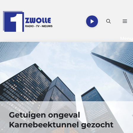
Ga
naar
de
Me
inhoud
Menu
Getuigen ongeval
Karnebeektunnel gezocht