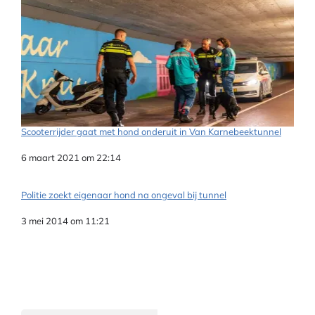
Scooterrijder gaat met hond onderuit in Van Karnebeektunnel
Datum
6 maart 2021 om 22:14
Politie zoekt eigenaar hond na ongeval bij tunnel
Datum
3 mei 2014 om 11:21