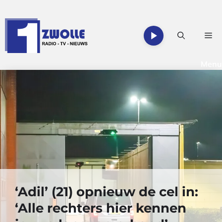
Ga
naar
de
Me
inhoud
Menu
‘Adil’ (21) opnieuw de cel in:
‘Alle rechters hier kennen