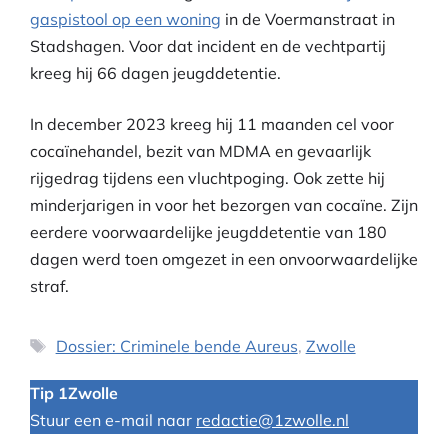
gaspistool op een woning
in de Voermanstraat in
Stadshagen. Voor dat incident en de vechtpartij
kreeg hij 66 dagen jeugddetentie.
In december 2023 kreeg hij 11 maanden cel voor
cocaïnehandel, bezit van MDMA en gevaarlijk
rijgedrag tijdens een vluchtpoging. Ook zette hij
minderjarigen in voor het bezorgen van cocaïne. Zijn
eerdere voorwaardelijke jeugddetentie van 180
dagen werd toen omgezet in een onvoorwaardelijke
straf.
Tags
Dossier: Criminele bende Aureus
,
Zwolle
Tip 1Zwolle
Stuur een e-mail naar
redactie@1zwolle.nl