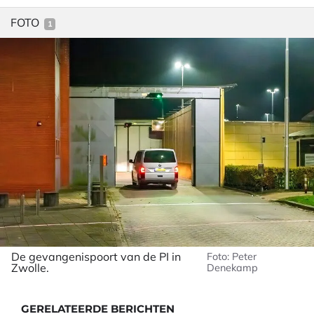
FOTO
1
De gevangenispoort van de PI in
Foto: Peter
Zwolle.
Denekamp
GERELATEERDE BERICHTEN