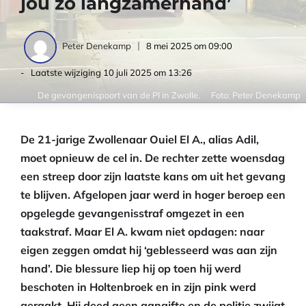
jou zo langzamerhand’
8 mei 2025 om 09:00
Peter Denekamp
- Laatste wijziging
10 juli 2025 om 13:26
De gevangenispoort van de PI in Zwolle.
Foto: Peter Denekamp
De 21-jarige Zwollenaar Ouiel El A., alias Adil,
moet opnieuw de cel in. De rechter zette woensdag
een streep door zijn laatste kans om uit het gevang
te blijven. Afgelopen jaar werd in hoger beroep een
opgelegde gevangenisstraf omgezet in een
taakstraf. Maar El A. kwam niet opdagen: naar
eigen zeggen omdat hij ‘geblesseerd was aan zijn
hand’. Die blessure liep hij op toen hij werd
beschoten in Holtenbroek en in zijn pink werd
geraakt. Hij deed geen aangifte en de politie zwijgt