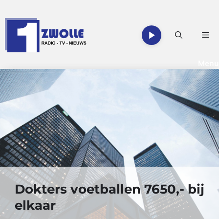
Ga
naar
de
Me
inhoud
Menu
Dokters voetballen 7650,- bij
elkaar