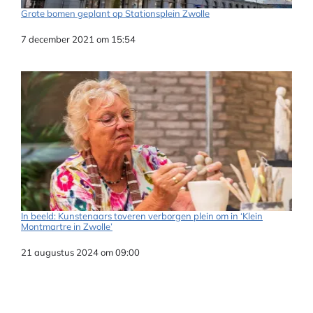
Grote bomen geplant op Stationsplein Zwolle
Datum
7 december 2021 om 15:54
In beeld: Kunstenaars toveren verborgen plein om in ‘Klein
Montmartre in Zwolle’
Datum
21 augustus 2024 om 09:00