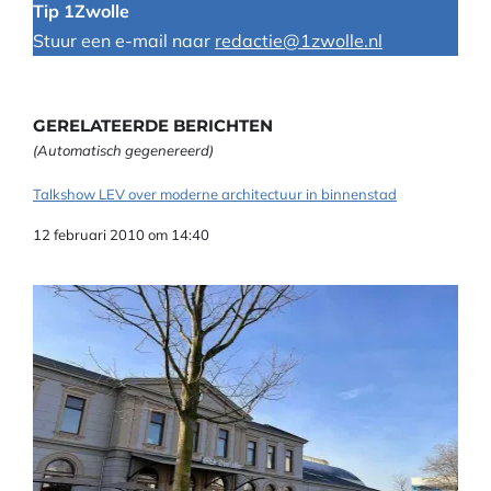
Tip 1Zwolle
Stuur een e-mail naar
redactie@1zwolle.nl
GERELATEERDE BERICHTEN
(Automatisch gegenereerd)
Talkshow LEV over moderne architectuur in binnenstad
Datum
12 februari 2010 om 14:40