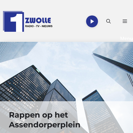
Ga
naar
de
Me
inhoud
Menu
Rappen op het
Assendorperplein