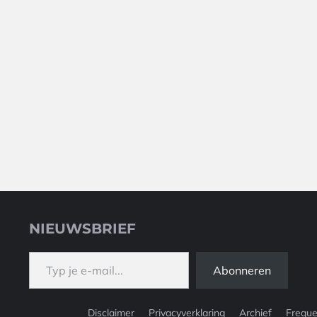
NIEUWSBRIEF
Typ je e-mail...
Abonneren
Disclaimer
Privacyverklaring
Archief
Freque