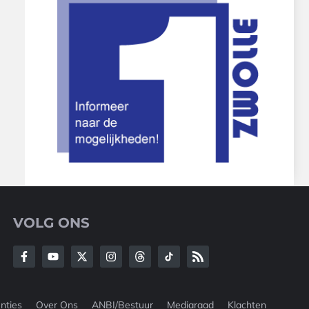
VOLG ONS
nties
Over Ons
ANBI/Bestuur
Mediaraad
Klachten