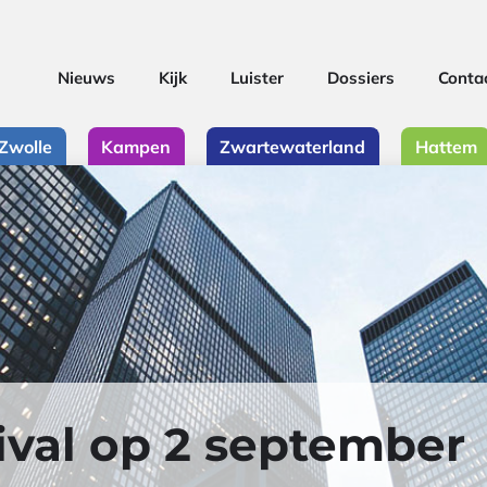
Nieuws
Kijk
Luister
Dossiers
Conta
Zwolle
Kampen
Zwartewaterland
Hattem
ival op 2 september