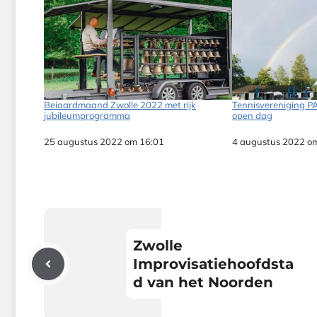
Beiaardmaand Zwolle 2022 met rijk
Tennisvereniging P
jubileumprogramma
open dag
Datum
25 augustus 2022 om 16:01
Datum
4 augustus 2022 o
Zwolle
Improvisatiehoofdsta
d van het Noorden