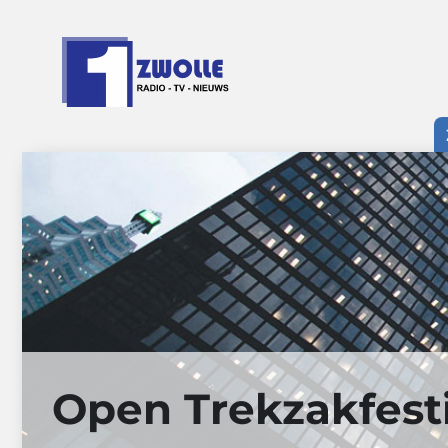
Ga
naar
de
inhoud
Open Trekzakfest