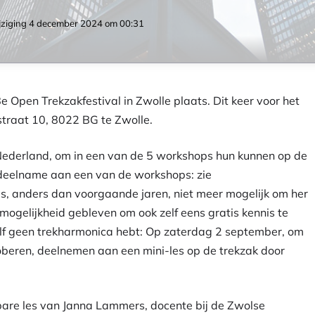
jziging
4 december 2024 om 00:31
 Open Trekzakfestival in Zwolle plaats. Dit keer voor het
raat 10, 8022 BG te Zwolle.
Nederland, om in een van de 5 workshops hun kunnen op de
 deelname aan een van de workshops: zie
is, anders dan voorgaande jaren, niet meer mogelijk om her
mogelijkheid gebleven om ook zelf eens gratis kennis te
zelf geen trekharmonica hebt: Op zaterdag 2 september, om
roberen, deelnemen aan een mini-les op de trekzak door
bare les van Janna Lammers, docente bij de Zwolse