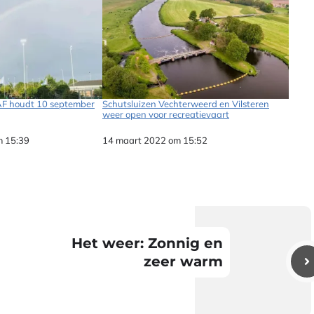
AF houdt 10 september
Schutsluizen Vechterweerd en Vilsteren
weer open voor recreatievaart
m 15:39
Datum
14 maart 2022 om 15:52
Het weer: Zonnig en
zeer warm