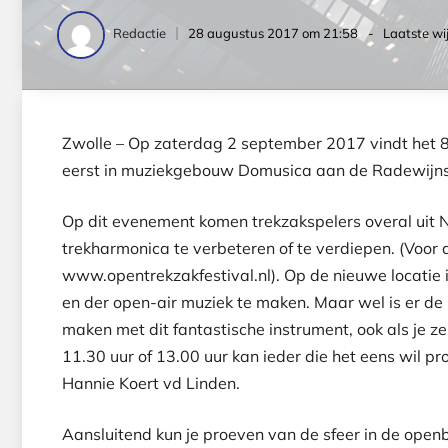
28 augustus 2017 om 21:58
- Laatste wi
Redactie
Zwolle – Op zaterdag 2 september 2017 vindt het 8e
eerst in muziekgebouw Domusica aan de Radewijnst
Op dit evenement komen trekzakspelers overal uit 
trekharmonica te verbeteren of te verdiepen. (Voor
www.opentrekzakfestival.nl). Op de nieuwe locatie 
en der open-air muziek te maken. Maar wel is er de 
maken met dit fantastische instrument, ook als je 
11.30 uur of 13.00 uur kan ieder die het eens wil p
Hannie Koert vd Linden.
Aansluitend kun je proeven van de sfeer in de open