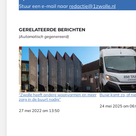
Stuur een e-mail naar
redactie@1zwolle.nl
GERELATEERDE BERICHTEN
(Automatisch gegenereerd)
“Zwolle heeft andere woonvormen en meer
Busje komt zo, of ni
zorg in de buurt nodig”
Datum
24 mei 2025 om 06
Datum
27 mei 2022 om 13:50