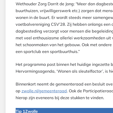
Wethouder Zorg Dorrit de Jong: “Meer dan dagbeste
buurthuizen, vrijwilligerswerk etc.) zorgen dat men
wonen in de buurt. Er wordt steeds meer samengewe
voetbalvereniging CSV’28. Zij hebben onlangs een 
dagbesteding verzorgt voor mensen die begeleiding
met veel enthousiasme allerlei werkzaamheden uit vo
het schoonmaken van het gebouw. Ook met andere or
een sportclub een sportbuurthuis.”
Het programma past binnen het huidige ingezette 
Hervormingsagenda, ‘Wonen als sleutelfactor’, is hier
Binnenkort neemt de gemeenteraad een besluit ove
op
zwolle.nl/gemeenteraad
. Ook de Participatieraa
hierop zijn eveneens bij deze stukken te vinden.
Tip 1Zwolle