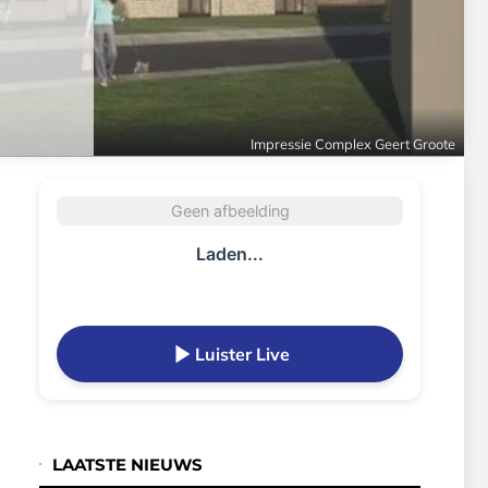
Impressie Complex Geert Groote
Geen afbeelding
Laden...
Luister Live
LAATSTE NIEUWS