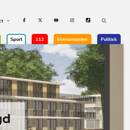
ct
Sport
112
Evenementen
Politiek
gd