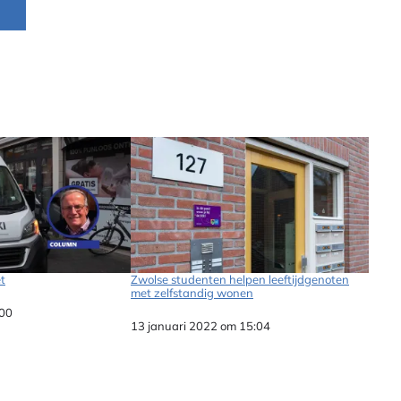
et
Zwolse studenten helpen leeftijdgenoten
met zelfstandig wonen
:00
Datum
13 januari 2022 om 15:04