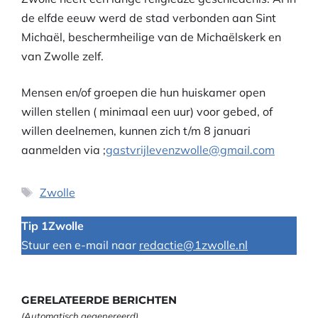
de elfde eeuw werd de stad verbonden aan Sint
Michaël, beschermheilige van de Michaëlskerk en
van Zwolle zelf.
Mensen en/of groepen die hun huiskamer open
willen stellen ( minimaal een uur) voor gebed, of
willen deelnemen, kunnen zich t/m 8 januari
aanmelden via ;
gastvrijlevenzwolle@gmail.com
Tags
Zwolle
Tip 1Zwolle
Stuur een e-mail naar
redactie@1zwolle.nl
GERELATEERDE BERICHTEN
(Automatisch gegenereerd)