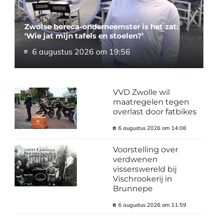
Zwolse horeca-onderneemster is het zat:
‘Wie jat mijn tafels en stoelen?’
6 augustus 2026 om 19:56
VVD Zwolle wil
maatregelen tegen
overlast door fatbikes
6 augustus 2026 om 14:08
Voorstelling over
verdwenen
visserswereld bij
Vischrookerij in
Brunnepe
6 augustus 2026 om 11:59