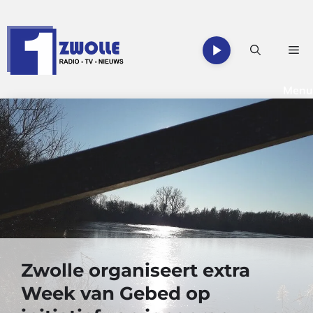
Ga
naar
de
Me
inhoud
Menu
Zwolle organiseert extra
Week van Gebed op