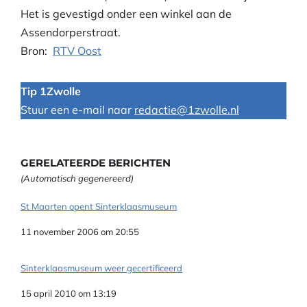
Het is gevestigd onder een winkel aan de
Assendorperstraat.
Bron:
RTV Oost
Tip 1Zwolle
Stuur een e-mail naar
redactie@1zwolle.nl
GERELATEERDE BERICHTEN
(Automatisch gegenereerd)
St Maarten opent Sinterklaasmuseum
Datum
11 november 2006 om 20:55
Sinterklaasmuseum weer gecertificeerd
Datum
15 april 2010 om 13:19