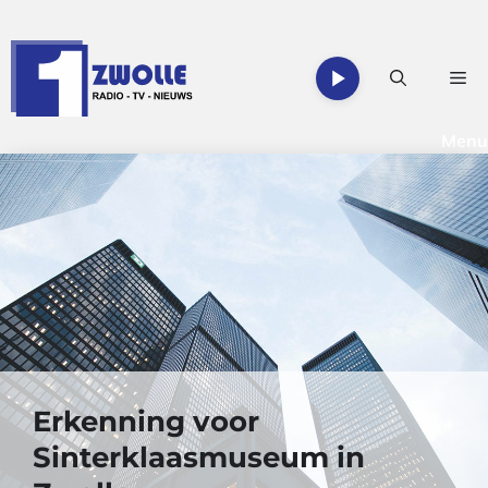
Ga
naar
de
Me
inhoud
Menu
Erkenning voor
Sinterklaasmuseum in