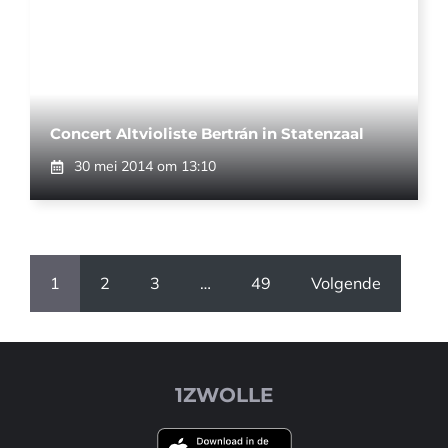
Concert Altvioliste Bertrán in Statenzaal
30 mei 2014 om 13:10
1
2
3
…
49
Volgende
1ZWOLLE